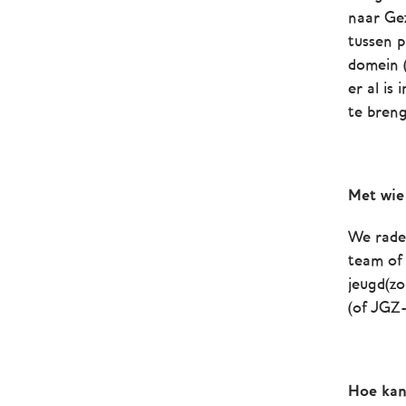
naar Gez
tussen p
domein (
er al is
te bren
Met wie 
We rade
team of
jeugd(zo
(of JGZ-
Hoe kan