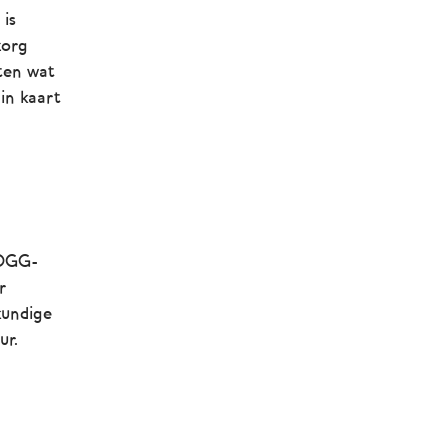
 is
zorg
eten wat
 in kaart
JOGG-
r
kundige
ur.