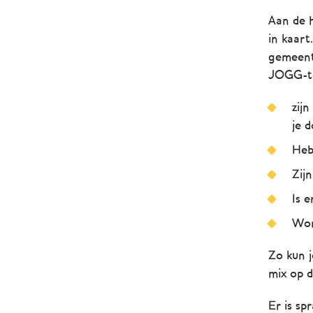
Aan de h
in kaart
gemeente
JOGG-te
zij
je 
Heb
Zij
Is e
Wor
Zo kun 
mix op d
Er is sp