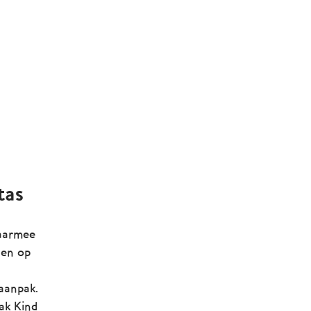
tas
waarmee
gen op
 aanpak.
ak Kind