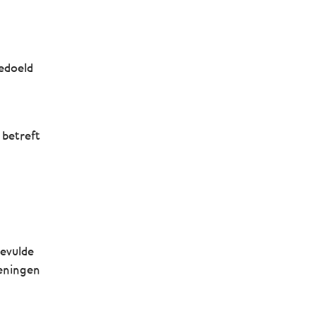
edoeld
 betreft
gevulde
ieningen