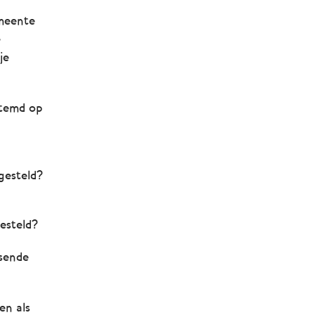
emeente
e
je
stemd op
gesteld?
esteld?
ssende
en als