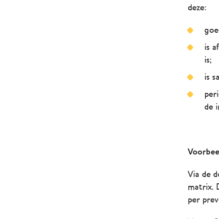
deze:
goe
is 
is;
is 
per
de i
Voorbee
Via de d
matrix.
per prev