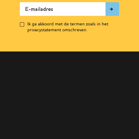
E-mailadres
Ik ga akkoord met de termen zoals in het
privacystatement omschreven.