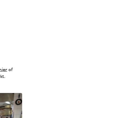
hier
of
kt.