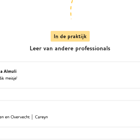
In de praktijk
Leer van andere professionals
na Almuli
ik meisje'
uilen en Overvecht │ Careyn